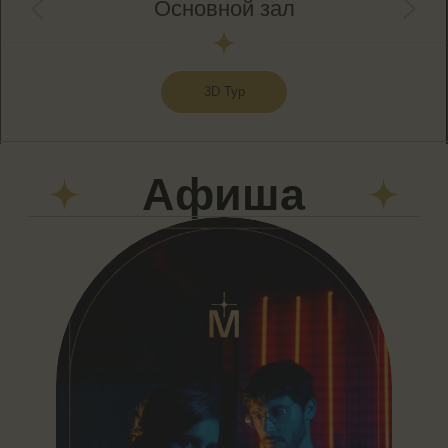
Новый артефакт программы лояльности Munterra
Изумрудные закладки с логотипом портала Munterra
Узнать больше
ЧМ-2026 в Munterra
Портал в большую игру открыт.
Узнать больше