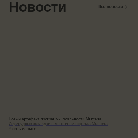
Некоторые вещи нельзя купить за деньги, однако
в правильное время они сами приходят к нам.
Присоединяйтесь к системе лояльности в приложении
Munterra, откройте доступ к артефактам и специальным
предложениям.
Присоединиться