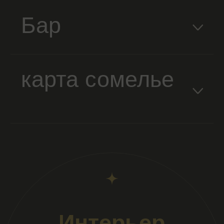
Munterra Анной Айрон. Большую часть этих позиций
вы не встретите ни в магазинах, ни в других
заведениях.
Меню
Основной зал
3D Тур
Афиша