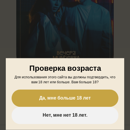
Проверка возраста
Новое меню Munterra
Портал в гастрономические традиции Китая открыт
Для использования этого сайта вы должны подтвердить, что
Узнать больше
вам 18 лет или больше. Вам больше 18?
Да, мне больше 18 лет
Сервисы
Нет, мне нет 18 лет.
ЛОЯЛЬНОСТЬ
ЛОЯЛЬНОСТЬ
КЕЙТЕРИНГ
КЕЙТЕРИНГ
ПАРКИНГ
ПАРКИНГ
АРЕНДА ЗАЛОВ
АРЕНДА ЗАЛОВ