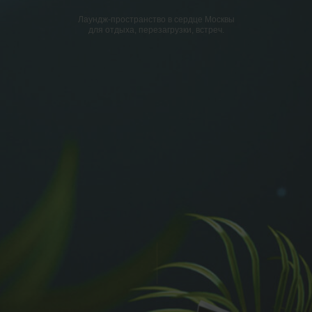
Лаундж-пространство в сердце Москвы
для отдыха, перезагрузки, встреч.
Загрузить файлы
Отправить
О нас
Атмосферный лаундж и ресторан авторской
кухни Munterra — место притяжения
ценителей кальянной культуры и любителей
продуманных заведений. Это двухэтажное
пространство, наполненное живой зеленью
и неоновыми огнями, это ваш портал
в место, где время течёт иначе.