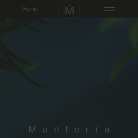
Меню
Работа в Munterra
Munterra