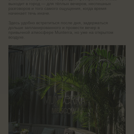
Загрузить файлы
Отправить
Веранда Munterra — это продолжение пространства, в
котором сохраняется всё главное: музыка, вкус, свет и
ощущение приватности внутри городского ритма. Сюда
приходят за ужином, коктейлем, кальяном и состоянием,
в которое хочется возвращаться.
Для вашего комфорта в прохладные дни мы включаем
обогреватели и предлагаем уютные пледы. С нами
всегда тепло.