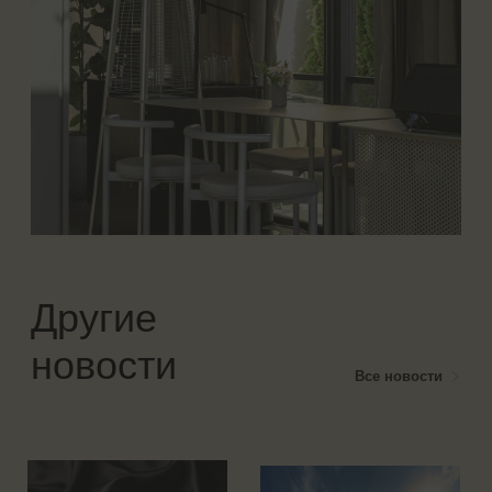
ЧМ-2026 в Munterra
Новый артефакт
программы лояльности
Munterra
Портал в большую игру
открыт
Изумрудные закладки с
логотипом портала
Munterra
Узнать больше
Узнать больше