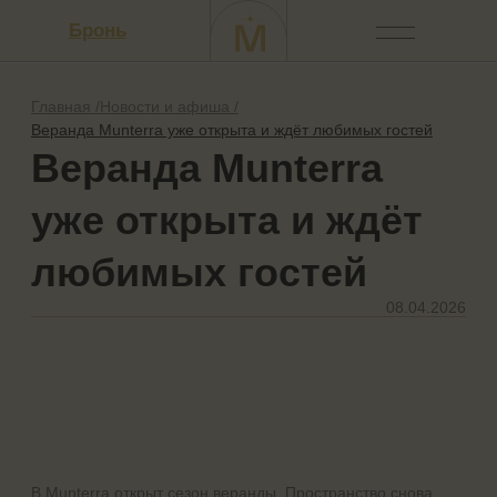
Бронь
Главная /
Новости и афиша /
Веранда Munterra уже открыта и ждёт любимых гостей
Веранда Munterra
уже открыта и ждёт
любимых гостей
08.04.2026
Работа в Munterra
В Munterra открыт сезон веранды. Пространство снова
выходит в город — для тёплых вечеров, неспешных
разговоров и того самого ощущения, когда время
начинает течь иначе.
Здесь удобно встретиться после дня, задержаться
дольше запланированного и провести вечер в
привычной атмосфере Munterra, но уже на открытом
воздухе.